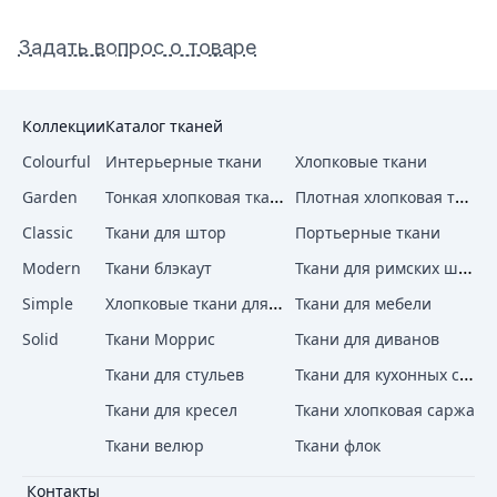
Задать вопрос о товаре
Коллекции
Каталог тканей
Colourful
Интерьерные ткани
Хлопковые ткани
Тонкая хлопковая ткань
Плотная хлопковая ткань
Garden
Classic
Ткани для штор
Портьерные ткани
Ткани для римских штор
Modern
Ткани блэкаут
Хлопковые ткани для штор
Simple
Ткани для мебели
Solid
Ткани Моррис
Ткани для диванов
Ткани для кухонных стульев
Ткани для стульев
Ткани для кресел
Ткани хлопковая саржа
Ткани велюр
Ткани флок
Контакты