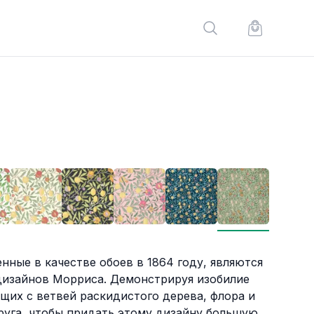
Поиск по сайту
Корзина по
ные в качестве обоев в 1864 году, являются
дизайнов Морриса. Демонстрируя изобилие
щих с ветвей раскидистого дерева, флора и
руга, чтобы придать этому дизайну большую