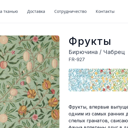
за тканью
Доставка
Сотрудничество
Контакты
Фрукты
Бирючина / Чабрец
FR-927
Описание
Фрукты, впервые выпущен
одним из самых ранних 
спелых гранатов, свисаю
фауна вплетены друг в д