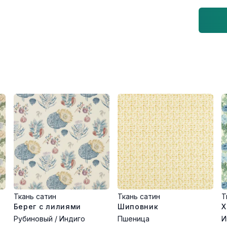
Ткань сатин
Ткань сатин
Т
Берег с лилиями
Шиповник
Х
Рубиновый / Индиго
Пшеница
И