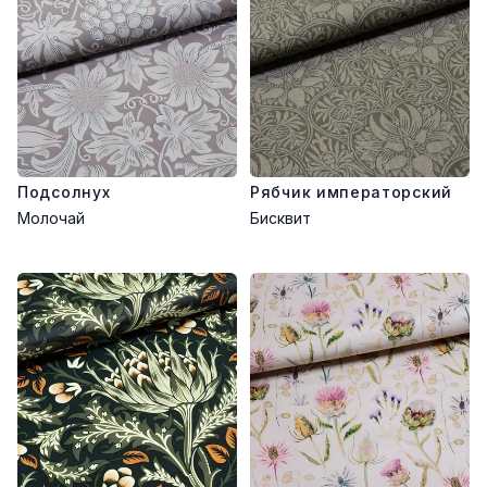
Подсолнух
Рябчик императорский
Молочай
Бисквит