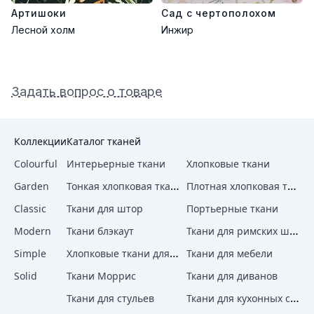
Артишоки
Сад с чертополохом
Лесной холм
Инжир
Задать вопрос о товаре
Коллекции
Каталог тканей
Colourful
Интерьерные ткани
Хлопковые ткани
Тонкая хлопковая ткань
Плотная хлопковая ткань
Garden
Classic
Ткани для штор
Портьерные ткани
Ткани для римских штор
Modern
Ткани блэкаут
Хлопковые ткани для штор
Simple
Ткани для мебели
Solid
Ткани Моррис
Ткани для диванов
Ткани для кухонных стульев
Ткани для стульев