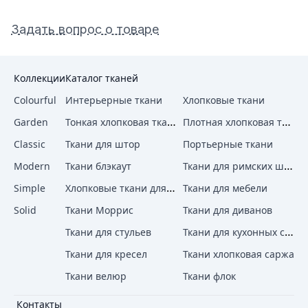
Задать вопрос о товаре
Коллекции
Каталог тканей
Colourful
Интерьерные ткани
Хлопковые ткани
Тонкая хлопковая ткань
Плотная хлопковая ткань
Garden
Classic
Ткани для штор
Портьерные ткани
Ткани для римских штор
Modern
Ткани блэкаут
Хлопковые ткани для штор
Simple
Ткани для мебели
Solid
Ткани Моррис
Ткани для диванов
Ткани для кухонных стульев
Ткани для стульев
Ткани для кресел
Ткани хлопковая саржа
Ткани велюр
Ткани флок
Контакты