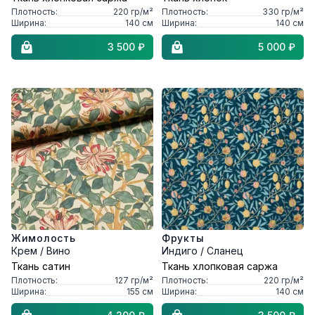
Плотность:
220
гр/м²
Плотность:
330
гр/м²
Ширина:
140
см
Ширина:
140
см
3 500 ₽
5 000 ₽
Жимолость
Фрукты
Крем / Вино
Индиго / Сланец
Ткань сатин
Ткань хлопковая саржа
Плотность:
127
гр/м²
Плотность:
220
гр/м²
Ширина:
155
см
Ширина:
140
см