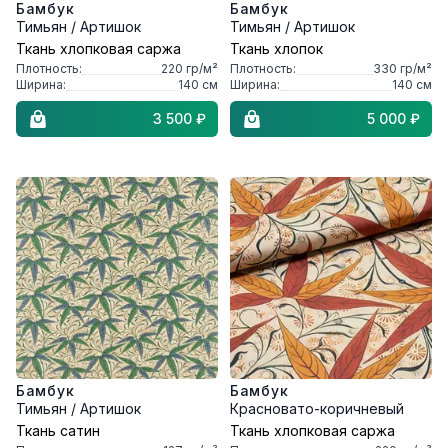
Бамбук
Бамбук
Тимьян / Артишок
Тимьян / Артишок
Ткань хлопковая саржа
Ткань хлопок
Плотность:
220
гр/м²
Плотность:
330
гр/м²
Ширина:
140
см
Ширина:
140
см
3 500 ₽
5 000 ₽
Бамбук
Бамбук
Тимьян / Артишок
Красновато-коричневый
Ткань сатин
Ткань хлопковая саржа