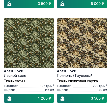
3 500 ₽
5 000 ₽
Артишоки
Артишоки
Лесной холм
Полночь / Грушёвый
Ткань сатин
Ткань хлопковая саржа
Плотность:
127
гр/м²
Плотность:
220
гр/м²
Ширина:
155
см
Ширина:
140
см
4 200 ₽
3 500 ₽