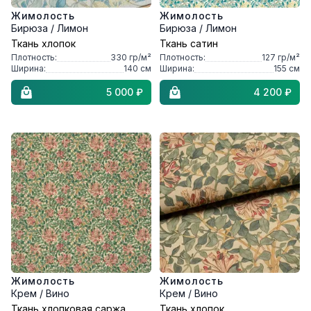
Жимолость
Жимолость
Бирюза / Лимон
Бирюза / Лимон
Ткань хлопок
Ткань сатин
Плотность:
330
гр/м²
Плотность:
127
гр/м²
Ширина:
140
см
Ширина:
155
см
5 000 ₽
4 200 ₽
Жимолость
Жимолость
Крем / Вино
Крем / Вино
Ткань хлопковая саржа
Ткань хлопок