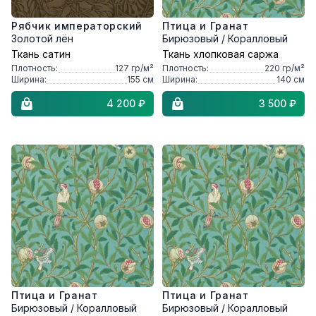
Рябчик императорский
Птица и Гранат
Золотой лён
Бирюзовый / Коралловый
Ткань сатин
Ткань хлопковая саржа
Плотность:
127
гр/м²
Плотность:
220
гр/м²
Ширина:
155
см
Ширина:
140
см
4 200 ₽
3 500 ₽
Птица и Гранат
Птица и Гранат
Бирюзовый / Коралловый
Бирюзовый / Коралловый