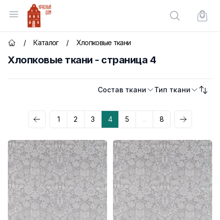
Красный Дом
Открыть меню
Поиск по сай
Корзи
/
Каталог
/
Хлопковые ткани
Главная страница
Хлопковые ткани - страница 4
Состав ткани
Тип ткани
Сорти
Категории товаров
1
2
3
4
5
...
8