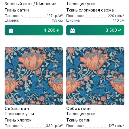
Зелёный лист / Шиповник
Тлеющие угли
Ткань сатин
Ткань хлопковая саржа
Плотность:
127
гр/м²
Плотность:
220
гр/м²
Ширина:
155
см
Ширина:
140
см
4 200 ₽
3 500 ₽
Себастьян
Себастьян
Тлеющие угли
Тлеющие угли
Ткань хлопок
Ткань сатин
Плотность:
330
гр/м²
Плотность:
127
гр/м²