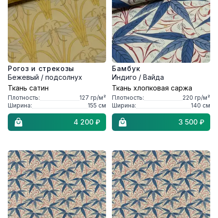
Рогоз и стрекозы
Бамбук
Бежевый / подсолнух
Индиго / Вайда
Ткань сатин
Ткань хлопковая саржа
Плотность:
127
гр/м²
Плотность:
220
гр/м²
Ширина:
155
см
Ширина:
140
см
4 200 ₽
3 500 ₽