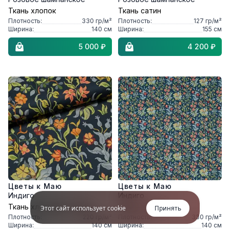
Ткань хлопок
Ткань сатин
Плотность:
330
гр/м²
Плотность:
127
гр/м²
Ширина:
140
см
Ширина:
155
см
5 000 ₽
4 200 ₽
Цветы к Маю
Цветы к Маю
Индиго
Индиго
Ткань хлопковая саржа
Ткань хлопок
Этот сайт использует cookie
Принять
Плотность:
220
гр/м²
Плотность:
330
гр/м²
Ширина:
140
см
Ширина:
140
см