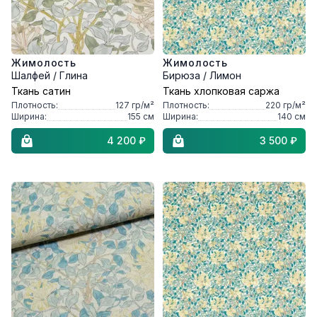
Жимолость
Жимолость
Шалфей / Глина
Бирюза / Лимон
Ткань сатин
Ткань хлопковая саржа
Плотность:
127
гр/м²
Плотность:
220
гр/м²
Ширина:
155
см
Ширина:
140
см
4 200 ₽
3 500 ₽