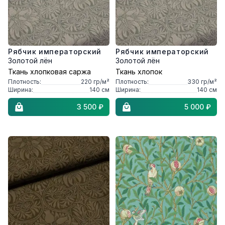
Рябчик императорский
Рябчик императорский
Золотой лён
Золотой лён
Ткань хлопковая саржа
Ткань хлопок
Плотность:
220
гр/м²
Плотность:
330
гр/м²
Ширина:
140
см
Ширина:
140
см
3 500 ₽
5 000 ₽