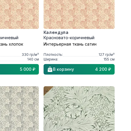
Календула
ричневый
Красновато-коричневый
кань хлопок
Интерьерная ткань сатин
330
гр/м²
Плотность:
127
гр/м²
140
см
Ширина:
155
см
5 000 ₽
В корзину
4 200 ₽