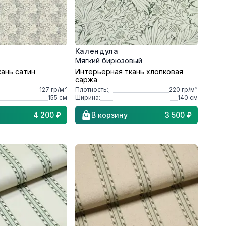
Календула
Мягкий бирюзовый
ань сатин
Интерьерная ткань хлопковая
саржа
127
гр/м²
Плотность:
220
гр/м²
155
см
Ширина:
140
см
4 200 ₽
В корзину
3 500 ₽