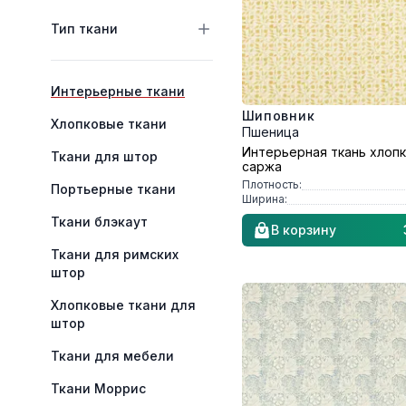
Тип ткани
Категории
Интерьерные ткани
Шиповник
Хлопковые ткани
Пшеница
Интерьерная ткань хлоп
Ткани для штор
саржа
Плотность:
Портьерные ткани
Ширина:
Ткани блэкаут
В корзину
Ткани для римских
штор
Хлопковые ткани для
штор
Ткани для мебели
Ткани Моррис