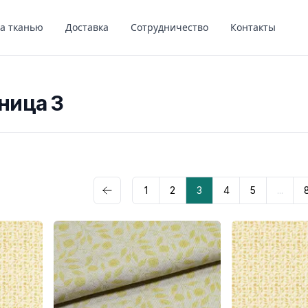
за тканью
Доставка
Сотрудничество
Контакты
ница 3
1
2
3
4
5
...