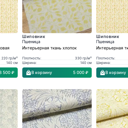
Шиповник
Шиповник
Пшеница
Пшеница
ковая
Интерьерная ткань хлопок
Интерьерная тк
220
гр/м²
Плотность:
330
гр/м²
Плотность:
140
см
Ширина:
140
см
Ширина:
3 500 ₽
В корзину
5 000 ₽
В корзину