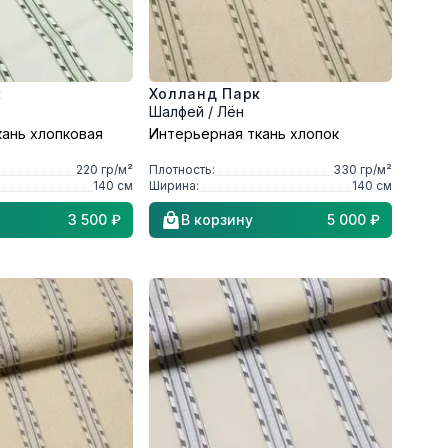
к
Холланд Парк
Шалфей / Лён
кань хлопковая
Интерьерная ткань хлопок
220
гр/м²
Плотность:
330
гр/м²
140
см
Ширина:
140
см
3 500 ₽
В корзину
5 000 ₽