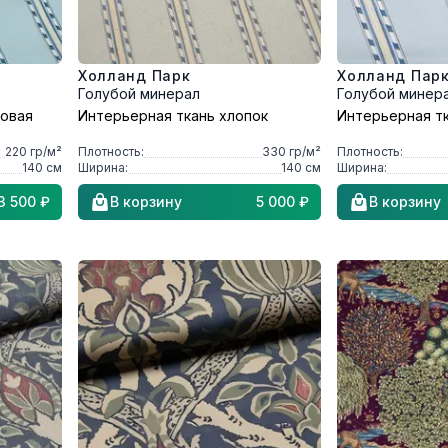
Холланд Парк
Холланд Пар
Голубой минерал
Голубой минер
ковая
Интерьерная ткань хлопок
Интерьерная тк
220
гр/м²
Плотность:
330
гр/м²
Плотность:
140
см
Ширина:
140
см
Ширина:
3 500 ₽
В корзину
5 000 ₽
В корзину