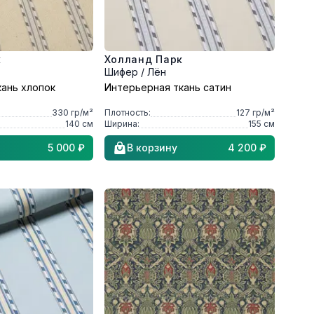
к
Холланд Парк
Шифер / Лён
кань хлопок
Интерьерная ткань сатин
330
гр/м²
Плотность:
127
гр/м²
140
см
Ширина:
155
см
5 000 ₽
В корзину
4 200 ₽