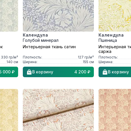
Календула
Календула
Голубой минерал
Пшеница
ок
Интерьерная ткань сатин
Интерьерная т
саржа
330
гр/м²
Плотность:
127
гр/м²
Плотность:
140
см
Ширина:
155
см
Ширина:
5 000 ₽
В корзину
4 200 ₽
В корзину