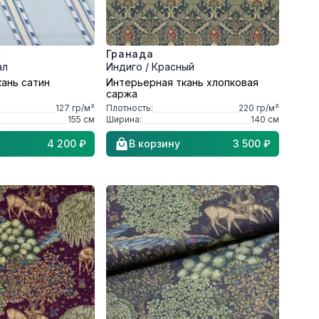
к
Гранада
ал
Индиго / Красный
ань сатин
Интерьерная ткань хлопковая
саржа
127
гр/м²
Плотность:
220
гр/м²
155
см
Ширина:
140
см
4 200 ₽
В корзину
3 500 ₽