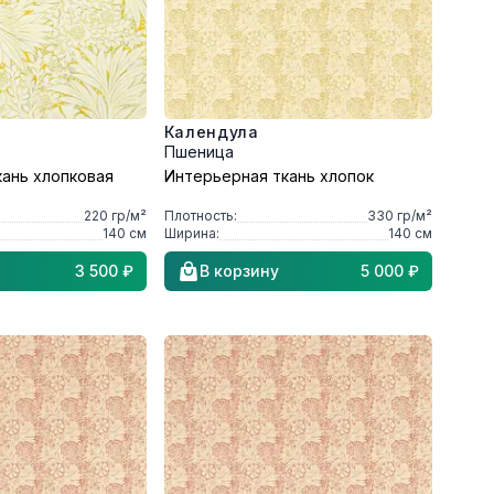
Календула
Пшеница
кань хлопковая
Интерьерная ткань хлопок
220
гр/м²
Плотность:
330
гр/м²
140
см
Ширина:
140
см
3 500 ₽
В корзину
5 000 ₽