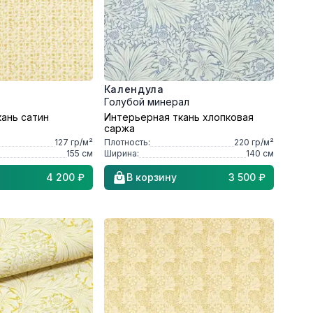
Календула
Голубой минерал
ань сатин
Интерьерная ткань хлопковая
саржа
127
гр/м²
Плотность:
220
гр/м²
155
см
Ширина:
140
см
4 200 ₽
В корзину
3 500 ₽