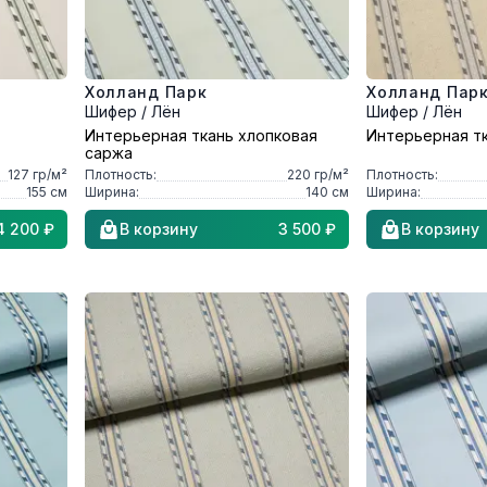
Холланд Парк
Холланд Пар
Шифер / Лён
Шифер / Лён
Интерьерная ткань хлопковая
Интерьерная т
саржа
127
гр/м²
Плотность:
220
гр/м²
Плотность:
155
см
Ширина:
140
см
Ширина:
4 200 ₽
В корзину
3 500 ₽
В корзину