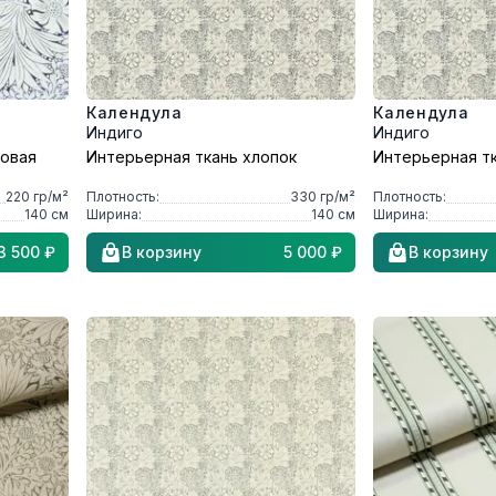
Календула
Календула
Индиго
Индиго
ковая
Интерьерная ткань хлопок
Интерьерная тк
220
гр/м²
Плотность:
330
гр/м²
Плотность:
140
см
Ширина:
140
см
Ширина:
3 500 ₽
В корзину
5 000 ₽
В корзину