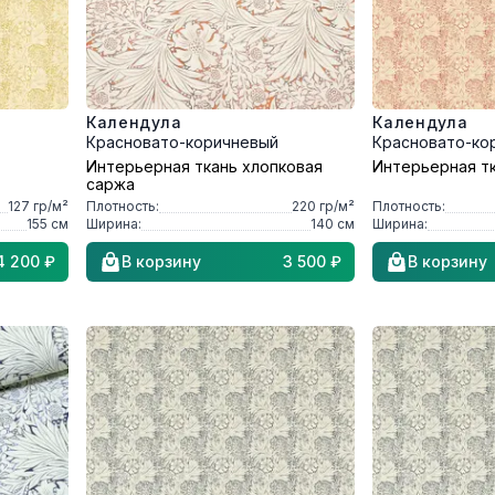
Календула
Календула
Красновато-коричневый
Красновато-ко
Интерьерная ткань хлопковая
Интерьерная т
саржа
127
гр/м²
Плотность:
220
гр/м²
Плотность:
155
см
Ширина:
140
см
Ширина:
4 200 ₽
В корзину
3 500 ₽
В корзину