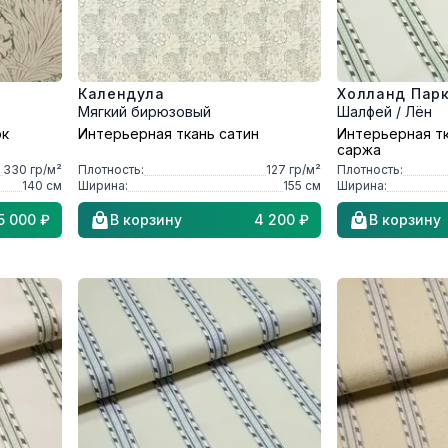
Календула
Холланд Пар
Мягкий бирюзовый
Шалфей / Лён
ок
Интерьерная ткань сатин
Интерьерная т
саржа
330
гр/м²
Плотность:
127
гр/м²
Плотность:
140
см
Ширина:
155
см
Ширина:
5 000 ₽
В корзину
4 200 ₽
В корзину